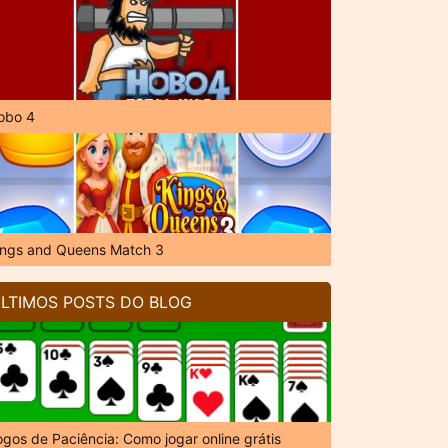
obo 4
ings and Queens Match 3
LTIMOS POSTS DO BLOG
ogos de Paciência: Como jogar online grátis