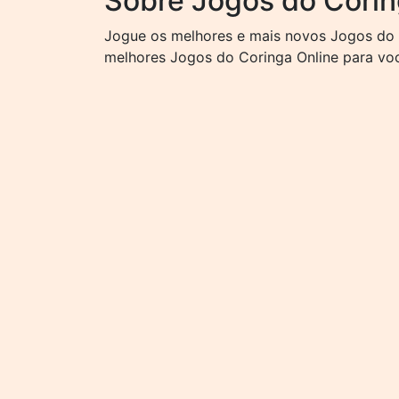
Sobre Jogos do Cori
Jogue os melhores e mais novos Jogos do C
melhores Jogos do Coringa Online para você