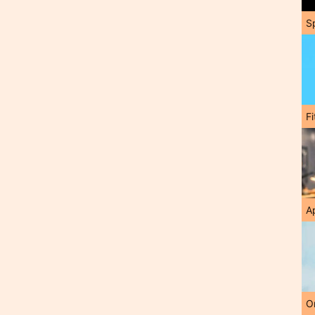
S
F
A
O