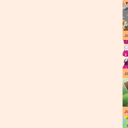
J
Jo
Jo