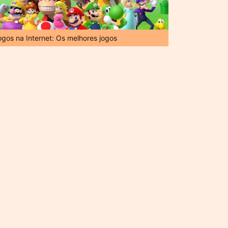
ogos na Internet: Os melhores jogos