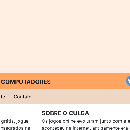
 E COMPUTADORES
ade
Contato
SOBRE O CULGA
grátis, jogue
Os jogos online evoluíram junto com a 
consagrados na
aconteceu na internet, antigamente er