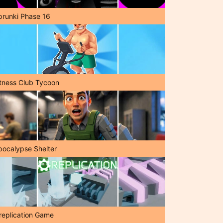
prunki Phase 16
itness Club Tycoon
pocalypse Shelter
replication Game