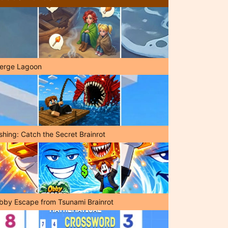
erge Lagoon
shing: Catch the Secret Brainrot
bby Escape from Tsunami Brainrot