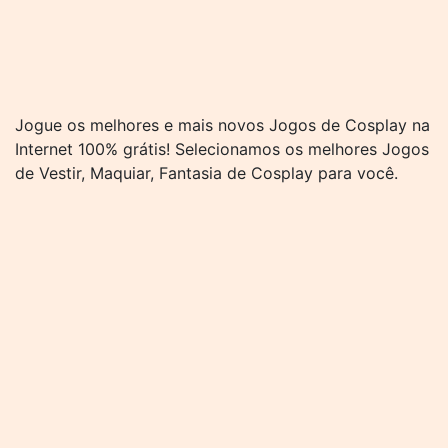
Jogue os melhores e mais novos Jogos de Cosplay na
Internet 100% grátis! Selecionamos os melhores Jogos
de Vestir, Maquiar, Fantasia de Cosplay para você.