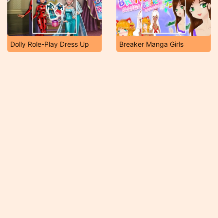
Dolly Role-Play Dress Up
Breaker Manga Girls