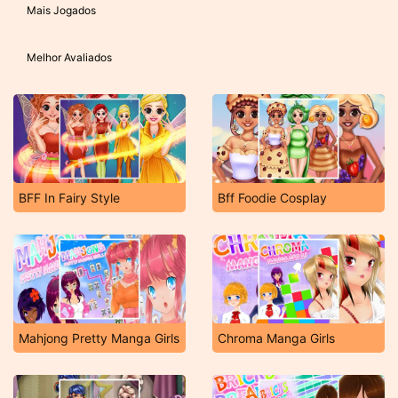
Mais Jogados
Melhor Avaliados
BFF In Fairy Style
Bff Foodie Cosplay
Mahjong Pretty Manga Girls
Chroma Manga Girls