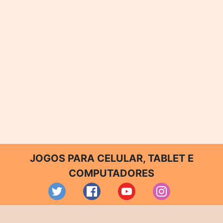
JOGOS PARA CELULAR, TABLET E
COMPUTADORES