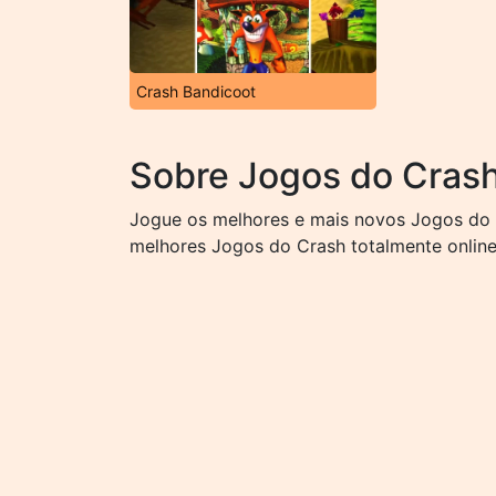
Crash Bandicoot
Sobre Jogos do Cras
Jogue os melhores e mais novos Jogos do C
melhores Jogos do Crash totalmente online 