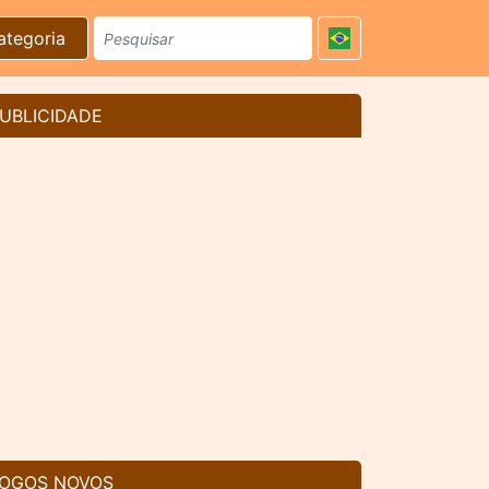
ategoria
UBLICIDADE
OGOS NOVOS