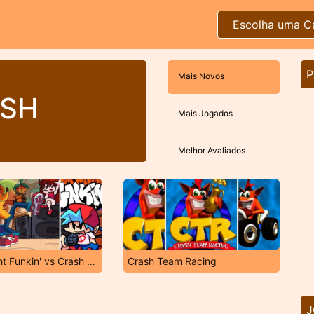
Escolha uma C
P
Mais Novos
ASH
Mais Jogados
Melhor Avaliados
Friday Night Funkin' vs Crash Bandicoot
Crash Team Racing
J