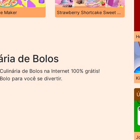
e Maker
Strawberry Shortcake Sweet Shop
H
ria de Bolos
linária de Bolos na Internet 100% grátis!
olo para você se divertir.
K
Ú
J