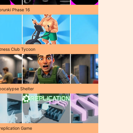
prunki Phase 16
itness Club Tycoon
pocalypse Shelter
replication Game