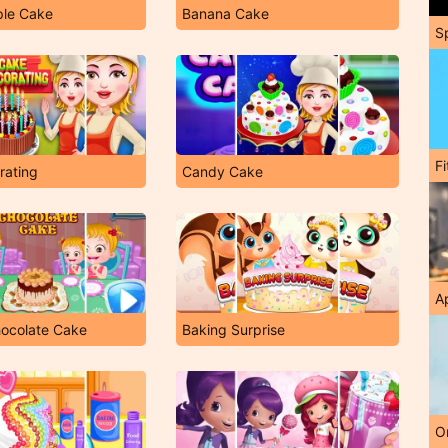
ple Cake
Banana Cake
S
F
rating
Candy Cake
A
ocolate Cake
Baking Surprise
O