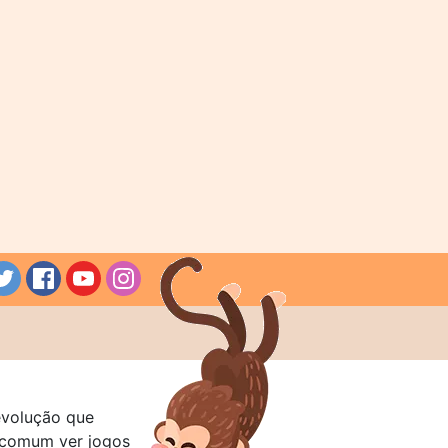
evolução que
a comum ver jogos