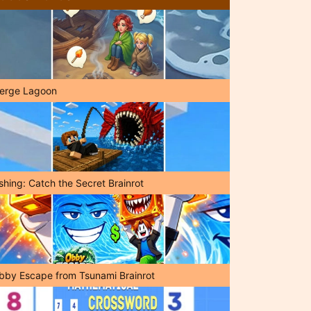
erge Lagoon
shing: Catch the Secret Brainrot
bby Escape from Tsunami Brainrot