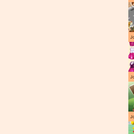
J
Jo
Jo