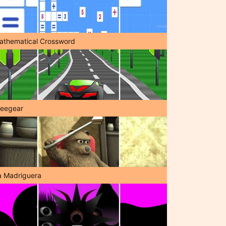
athematical Crossword
reegear
a Madriguera