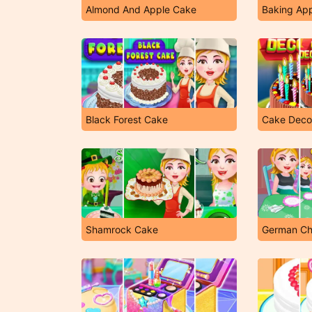
Almond And Apple Cake
Baking Ap
Black Forest Cake
Cake Deco
Shamrock Cake
German Ch