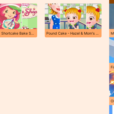
Strawberry Shortcake Bake Shop
Pound Cake - Hazel & Mom's Recipes
M
Fi
O