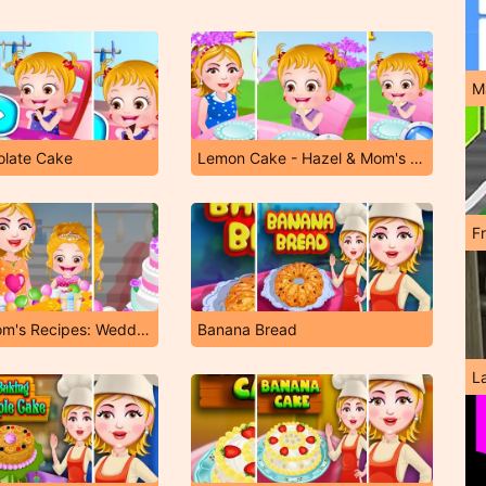
M
olate Cake
Lemon Cake - Hazel & Mom's Recipes
F
Hazel & Mom's Recipes: Wedding Cake
Banana Bread
L