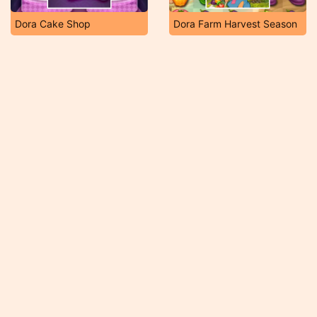
Dora Cake Shop
Dora Farm Harvest Season