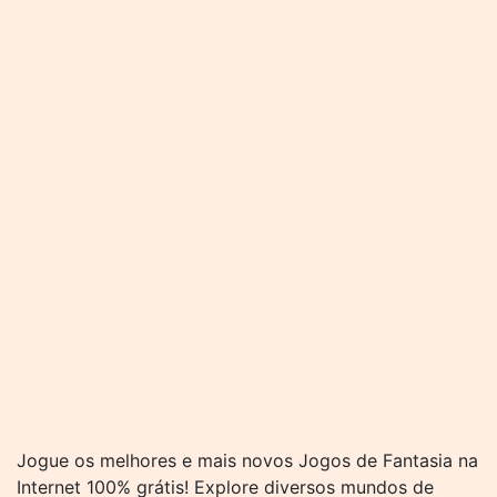
Jogue os melhores e mais novos Jogos de Fantasia na
Internet 100% grátis! Explore diversos mundos de