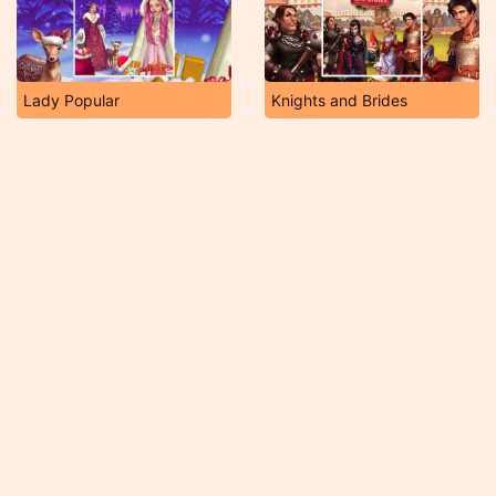
Lady Popular
Knights and Brides