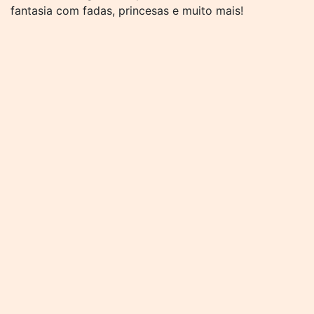
fantasia com fadas, princesas e muito mais!