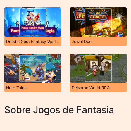
Doodle God: Fantasy World of Magic
Jewel Duel
Hero Tales
Delsaran World RPG
Sobre Jogos de Fantasia