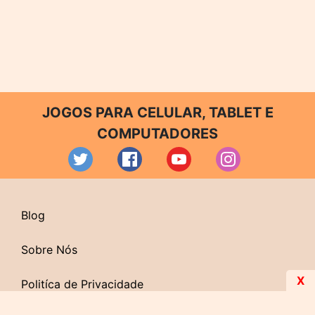
JOGOS PARA CELULAR, TABLET E
COMPUTADORES
Blog
Sobre Nós
X
Politíca de Privacidade