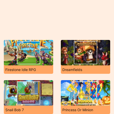
Firestone Idle RPG
Dreamfields
Snail Bob 7
Princess Or Minion