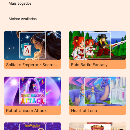
Mais Jogados
Melhor Avaliados
Solitaire Emperor - Secrets of Fate
Epic Battle Fantasy
Robot Unicorn Attack
Heart of Lona