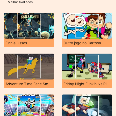
Melhor Avaliados
Finn e Ossos
Outro jogo no Cartoon
Adventure Time Face Smash
Friday Night Funkin' vs Pibby Finn