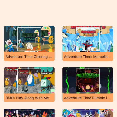
Adventure Time Coloring Book
Adventure Time: Marceline's Ice Blast
BMO: Play Along With Me
Adventure Time Rumble in The Nightosphere