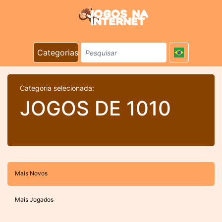
Categorias
Categoria selecionada:
JOGOS DE 1010
Mais Novos
Mais Jogados