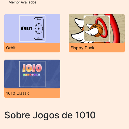
Melhor Avaliados
Orbit
Flappy Dunk
1010 Classic
Sobre Jogos de 1010