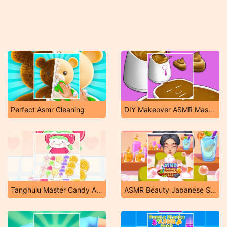
Perfect Asmr Cleaning
DIY Makeover ASMR Mask 3D
Tanghulu Master Candy ASMR
ASMR Beauty Japanese Spa