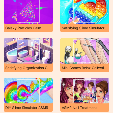
Galaxy Particles Calm
Satisfying Slime Simulator
Satisfying Organization Games
Mini Games Relax Collection
DIY Slime Simulator ASMR
ASMR Nail Treatment