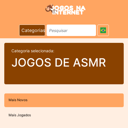
Categorias
Categoria selecionada:
JOGOS DE ASMR
Mais Novos
Mais Jogados