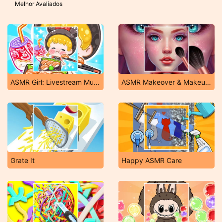
Melhor Avaliados
ASMR Girl: Livestream Mukbang
ASMR Makeover & Makeup Studio
Grate It
Happy ASMR Care