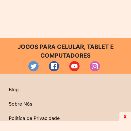
JOGOS PARA CELULAR, TABLET E
COMPUTADORES
Blog
Sobre Nós
X
Politíca de Privacidade