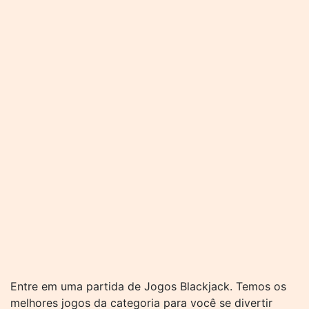
Entre em uma partida de Jogos Blackjack. Temos os
melhores jogos da categoria para você se divertir