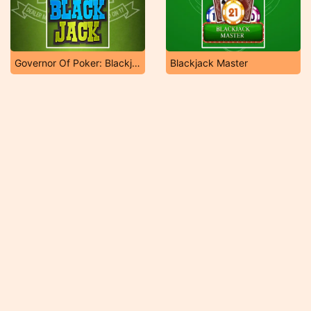
Governor Of Poker: Blackjack
Blackjack Master