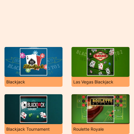
Blackjack
Las Vegas Blackjack
Blackjack Tournament
Roulette Royale