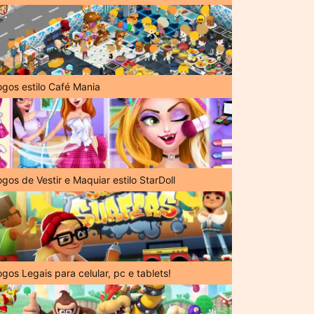
ogos estilo Café Mania
gos de Vestir e Maquiar estilo StarDoll
gos Legais para celular, pc e tablets!