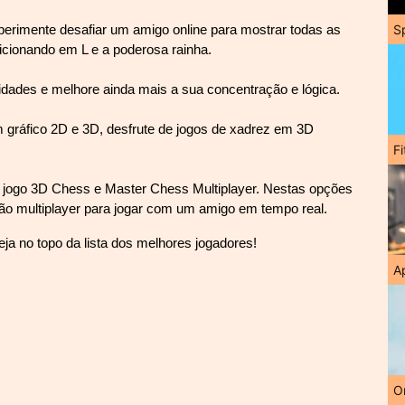
S
perimente desafiar um amigo online para mostrar todas as 
icionando em L e a poderosa rainha.
lidades e melhore ainda mais a sua concentração e lógica.
 gráfico 2D e 3D, desfrute de jogos de xadrez em 3D 
F
jogo 3D Chess e Master Chess Multiplayer. Nestas opções 
ão multiplayer para jogar com um amigo em tempo real.
eja no topo da lista dos melhores jogadores!
A
O