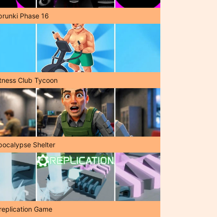
prunki Phase 16
itness Club Tycoon
pocalypse Shelter
replication Game