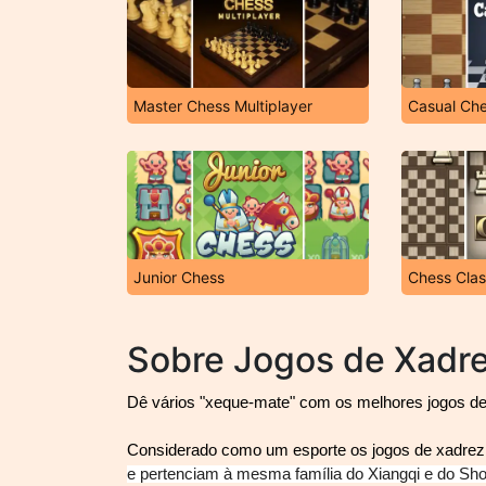
Master Chess Multiplayer
Casual Ch
Junior Chess
Chess Clas
Sobre Jogos de Xadr
Dê vários "xeque-mate" com os melhores jogos de 
Considerado como um esporte os jogos de xadrez 
e pertenciam à mesma família do Xiangqi e do Sh