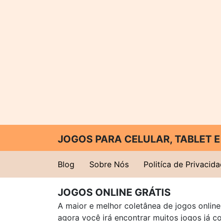
JOGOS PARA CELULAR, TABLET
Blog
Sobre Nós
Politíca de Privacid
JOGOS ONLINE GRÁTIS
A maior e melhor coletânea de jogos online 
agora você irá encontrar muitos jogos já 