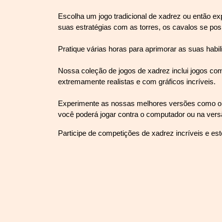
Escolha um jogo tradicional de xadrez ou então ex
suas estratégias com as torres, os cavalos se pos
Pratique várias horas para aprimorar as suas habi
Nossa coleção de jogos de xadrez inclui jogos com
extremamente realistas e com gráficos incríveis. 
Experimente as nossas melhores versões como o 
você poderá jogar contra o computador ou na vers
Participe de competições de xadrez incríveis e est