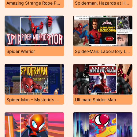
Amazing Strange Rope Police - Vice Spider Vegas
Spiderman, Hazards at Horizon High
Spider Warrior
Spider-Man: Laboratory Lockdown
Spider-Man – Mysterio’s Menace
Ultimate Spider-Man