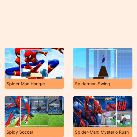
Spider Man Hanger
Spiderman Swing
Spidy Soccer
Spider-Man: Mysterio Rush