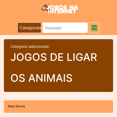
Categorias
Categoria selecionada:
JOGOS DE LIGAR
OS ANIMAIS
Mais Novos