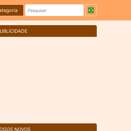
ategoria
UBLICIDADE
OGOS NOVOS