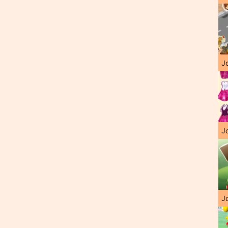
J
Jo
Jo