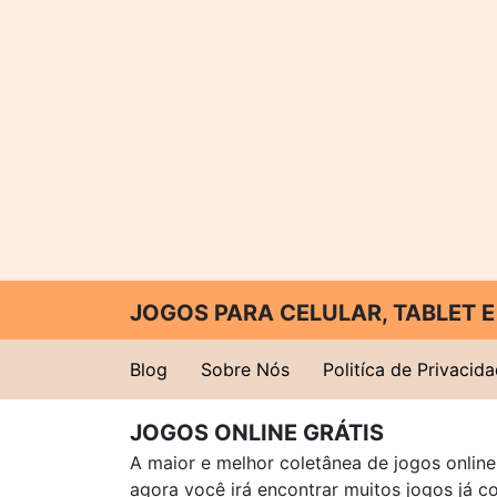
JOGOS PARA CELULAR, TABLET
Blog
Sobre Nós
Politíca de Privacid
JOGOS ONLINE GRÁTIS
A maior e melhor coletânea de jogos online 
agora você irá encontrar muitos jogos já 