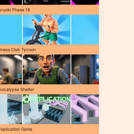
prunki Phase 16
itness Club Tycoon
pocalypse Shelter
replication Game