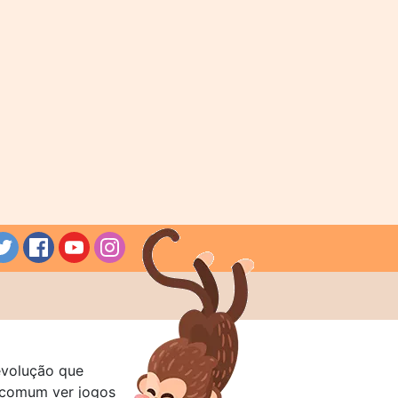
evolução que
a comum ver jogos