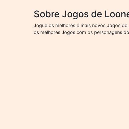
Sobre Jogos de Loon
Jogue os melhores e mais novos Jogos de 
os melhores Jogos com os personagens do