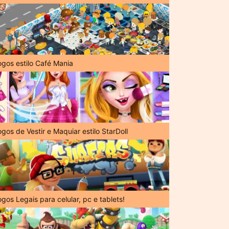
ogos estilo Café Mania
gos de Vestir e Maquiar estilo StarDoll
gos Legais para celular, pc e tablets!