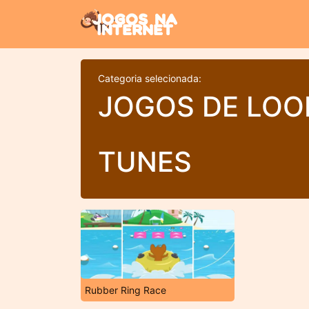
Categoria selecionada:
JOGOS DE LOO
TUNES
Rubber Ring Race