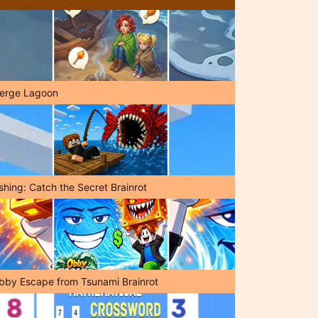
erge Lagoon
shing: Catch the Secret Brainrot
bby Escape from Tsunami Brainrot