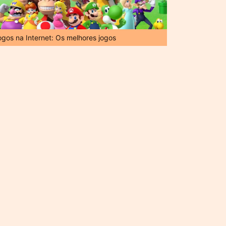
ogos na Internet: Os melhores jogos