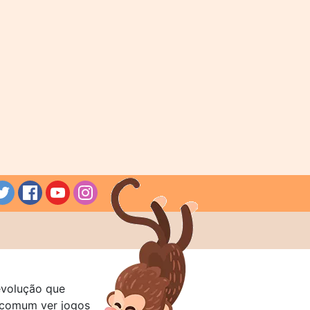
evolução que
a comum ver jogos