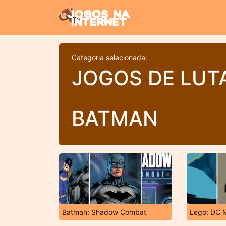
Categoria selecionada:
JOGOS DE LUT
BATMAN
Batman: Shadow Combat
Lego: DC M