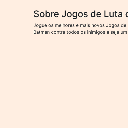
Sobre Jogos de Luta
Jogue os melhores e mais novos Jogos de L
Batman contra todos os inimigos e seja um 