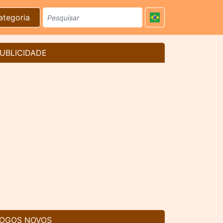
ategoria
UBLICIDADE
OGOS NOVOS