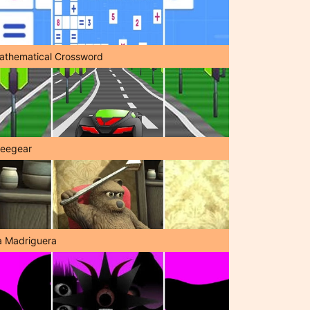
athematical Crossword
reegear
a Madriguera