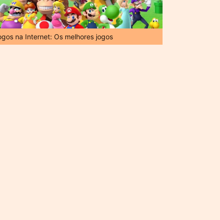
ogos na Internet: Os melhores jogos