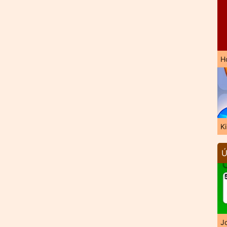
H
K
Ú
J