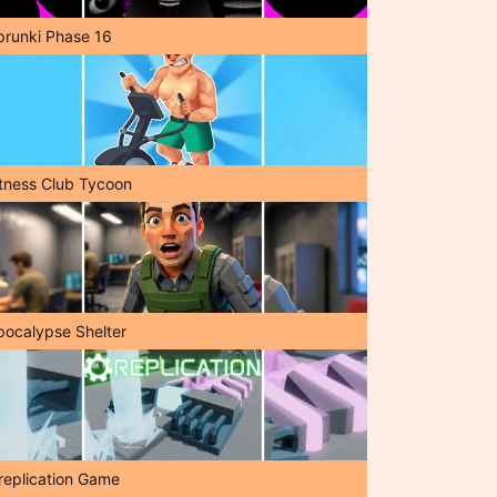
prunki Phase 16
itness Club Tycoon
pocalypse Shelter
replication Game