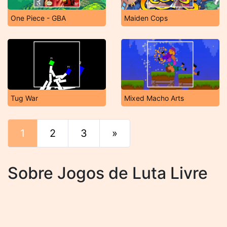
One Piece - GBA
Maiden Cops
Tug War
Mixed Macho Arts
1
2
3
»
Fim
Sobre Jogos de Luta Livre