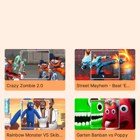
Crazy Zombie 2.0
Street Mayhem - Beat 'Em Up
Rainbow Monster VS Skibidi Toilet
Garten Banban vs Poppy