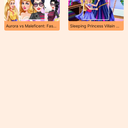
Aurora vs Maleficent: Fashion Showdown
Sleeping Princess Villain Cosplay