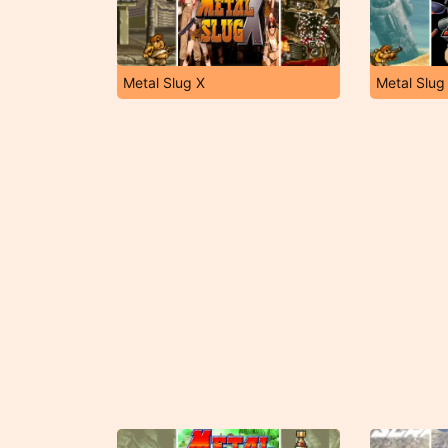
Metal Slug X
Metal Slug