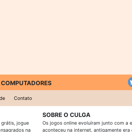
 E COMPUTADORES
ade
Contato
SOBRE O CULGA
grátis, jogue
Os jogos online evoluíram junto com a 
consagrados na
aconteceu na internet, antigamente er