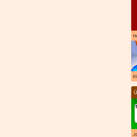
H
K
Ú
J