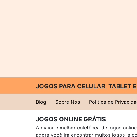
JOGOS PARA CELULAR, TABLET
Blog
Sobre Nós
Politíca de Privacid
JOGOS ONLINE GRÁTIS
A maior e melhor coletânea de jogos online 
agora você irá encontrar muitos jogos já 