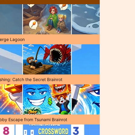
erge Lagoon
shing: Catch the Secret Brainrot
bby Escape from Tsunami Brainrot