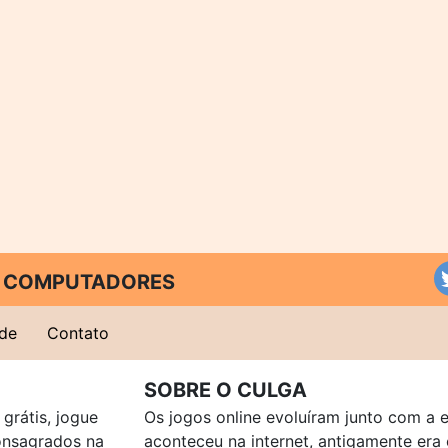
 E COMPUTADORES
ade
Contato
SOBRE O CULGA
grátis, jogue
Os jogos online evoluíram junto com a 
consagrados na
aconteceu na internet, antigamente er