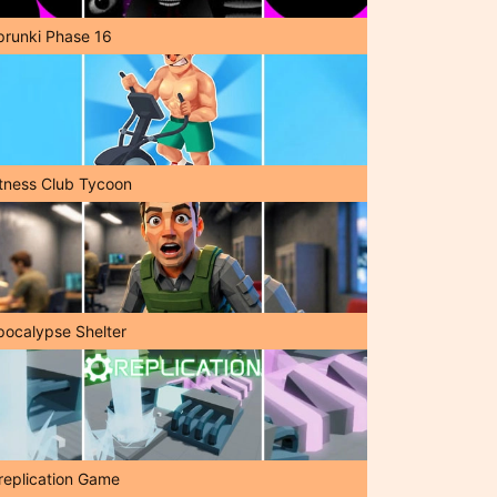
prunki Phase 16
itness Club Tycoon
pocalypse Shelter
replication Game