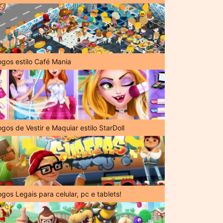
ogos estilo Café Mania
gos de Vestir e Maquiar estilo StarDoll
gos Legais para celular, pc e tablets!