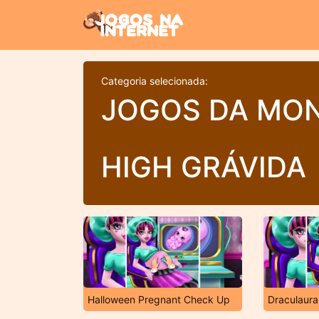
Categoria selecionada:
JOGOS DA MO
HIGH GRÁVIDA
Halloween Pregnant Check Up
Draculaur