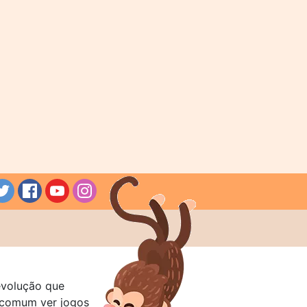
evolução que
a comum ver jogos