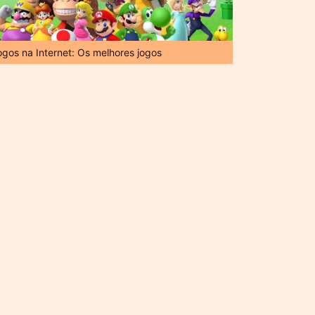
ogos na Internet: Os melhores jogos