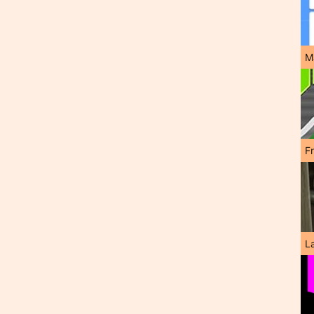
M
F
L