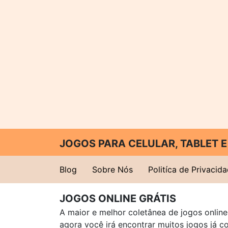
JOGOS PARA CELULAR, TABLET
Blog
Sobre Nós
Politíca de Privacid
JOGOS ONLINE GRÁTIS
A maior e melhor coletânea de jogos online 
agora você irá encontrar muitos jogos já 