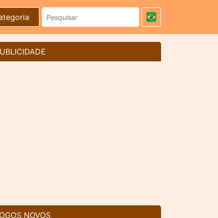
ategoria
UBLICIDADE
OGOS NOVOS