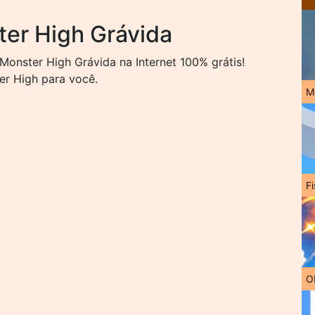
er High Grávida
onster High Grávida na Internet 100% grátis!
r High para você.
M
Fi
O