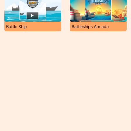
Battle Ship
Battleships Armada