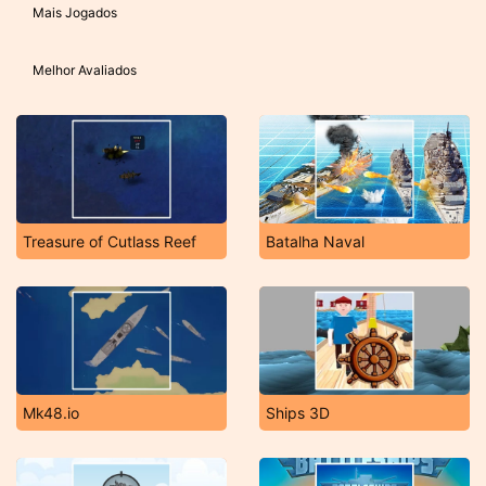
Mais Jogados
Melhor Avaliados
Treasure of Cutlass Reef
Batalha Naval
Mk48.io
Ships 3D