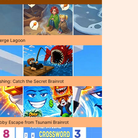
erge Lagoon
shing: Catch the Secret Brainrot
bby Escape from Tsunami Brainrot