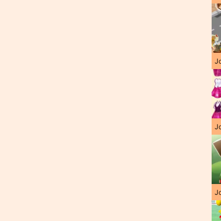
J
Jo
Jo