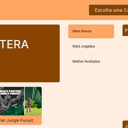
Escolha uma C
P
Mais Novos
TERA
Mais Jogados
Melhor Avaliados
her Jungle Pursuit
J