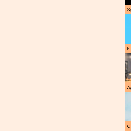
S
F
A
O