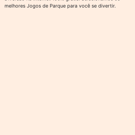
melhores Jogos de Parque para você se divertir.