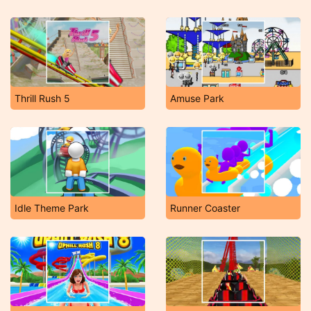
Thrill Rush 5
Amuse Park
Idle Theme Park
Runner Coaster