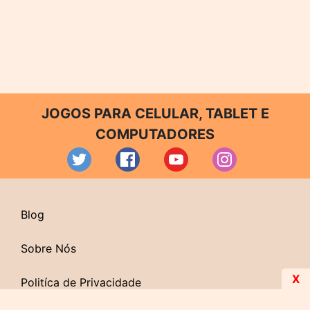
JOGOS PARA CELULAR, TABLET E
COMPUTADORES
Blog
Sobre Nós
X
Politíca de Privacidade