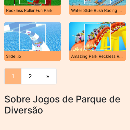
Reckless Roller Fun Park
Water Slide Rush Racing Game
Slide .io
Amazing Park Reckless Roller Coaster 2019
1
2
»
Fim
Sobre Jogos de Parque de
Diversão