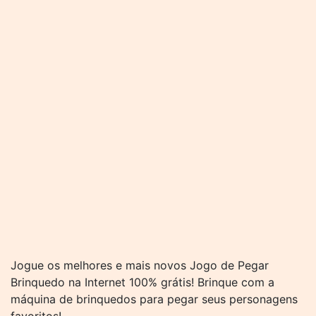
Jogue os melhores e mais novos Jogo de Pegar
Brinquedo na Internet 100% grátis! Brinque com a
máquina de brinquedos para pegar seus personagens