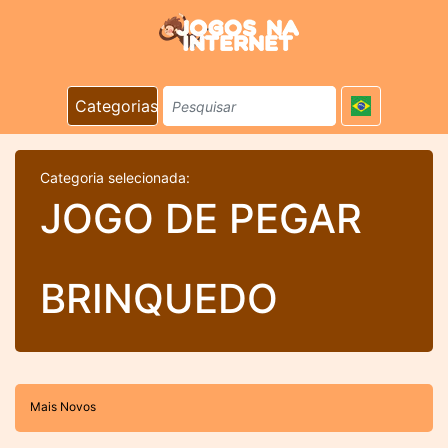
Categorias
Categoria selecionada:
JOGO DE PEGAR
BRINQUEDO
Mais Novos