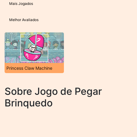
Mais Jogados
Melhor Avaliados
Princess Claw Machine
Sobre Jogo de Pegar
Brinquedo