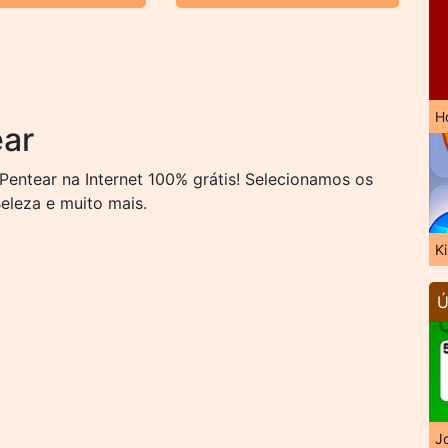
H
ear
entear na Internet 100% grátis! Selecionamos os
eleza e muito mais.
K
Ú
J