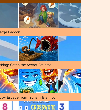
erge Lagoon
shing: Catch the Secret Brainrot
bby Escape from Tsunami Brainrot