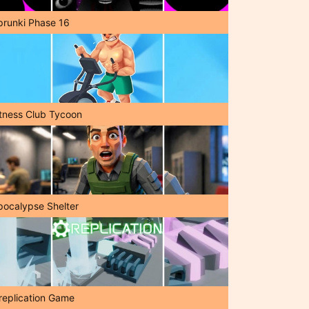
prunki Phase 16
itness Club Tycoon
pocalypse Shelter
replication Game