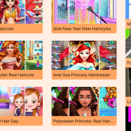
M
Haircuts
Ariel New Year New Hairstyles
F
ylish Real Haircuts
Ariel Sea Princess Hairdresser
L
 Hair Day
Polynesian Princess: Real Haircuts