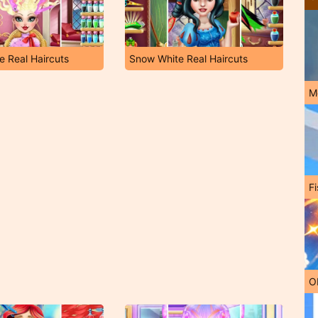
e Real Haircuts
Snow White Real Haircuts
M
Fi
O