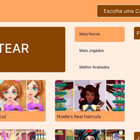
Escolha uma C
P
Mais Novos
TEAR
Mais Jogados
Melhor Avaliados
cut
Noelle's Real Haircuts
J