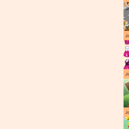
J
Jo
Jo