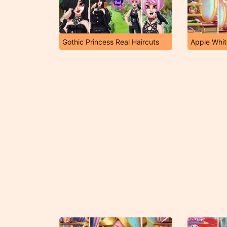
Gothic Princess Real Haircuts
Apple Whit