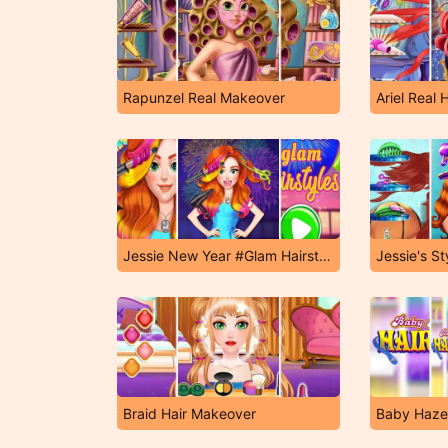
Rapunzel Real Makeover
Ariel Real 
Jessie New Year #Glam Hairstyles
Jessie's St
Braid Hair Makeover
Baby Hazel