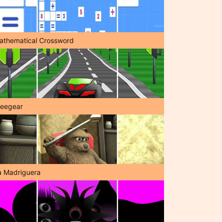
athematical Crossword
reegear
a Madriguera