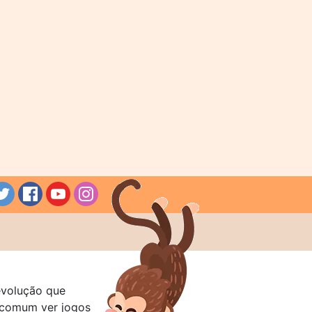
evolução que
a comum ver jogos