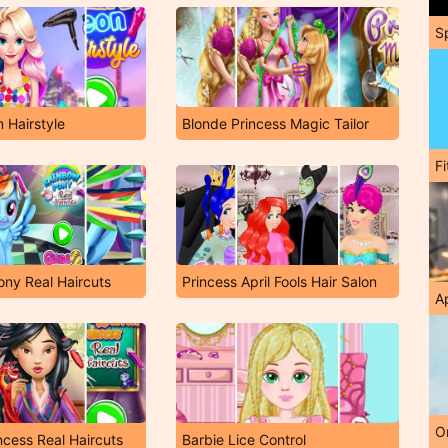
S
n Hairstyle
Blonde Princess Magic Tailor
F
ny Real Haircuts
Princess April Fools Hair Salon
A
O
ncess Real Haircuts
Barbie Lice Control