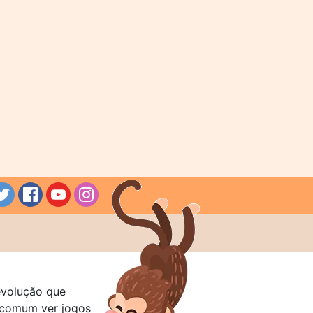
evolução que
a comum ver jogos