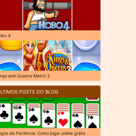
obo 4
ings and Queens Match 3
LTIMOS POSTS DO BLOG
ogos de Paciência: Como jogar online grátis