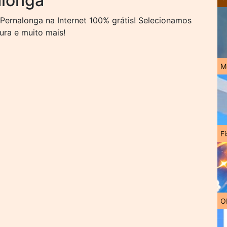
alonga
ernalonga na Internet 100% grátis! Selecionamos
ra e muito mais!
M
Fi
O