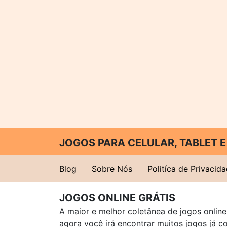
JOGOS PARA CELULAR, TABLET
Blog
Sobre Nós
Politíca de Privacid
JOGOS ONLINE GRÁTIS
A maior e melhor coletânea de jogos online 
agora você irá encontrar muitos jogos já 