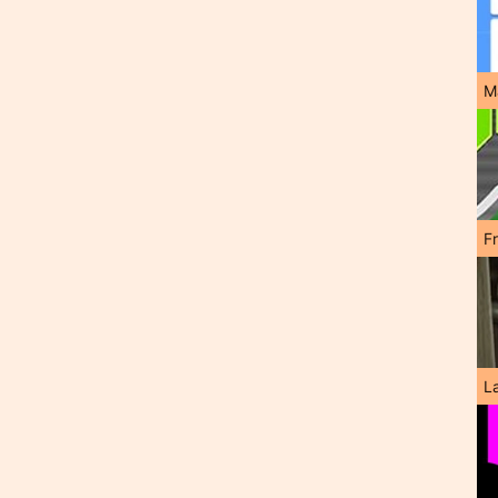
M
F
L