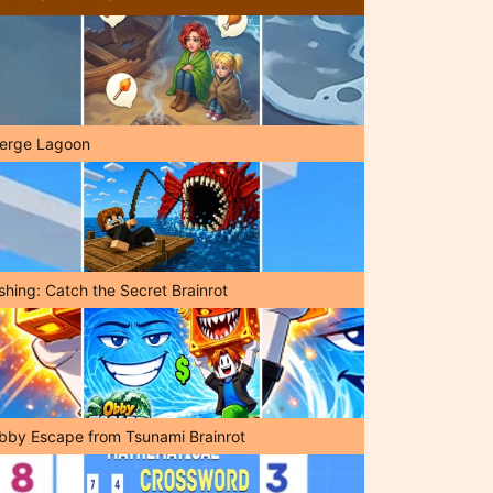
erge Lagoon
shing: Catch the Secret Brainrot
bby Escape from Tsunami Brainrot