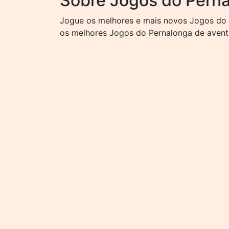
Sobre Jogos do Pern
Jogue os melhores e mais novos Jogos do P
os melhores Jogos do Pernalonga de aventu