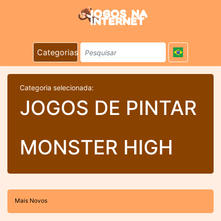
Categorias
Categoria selecionada:
JOGOS DE PINTAR
MONSTER HIGH
Mais Novos