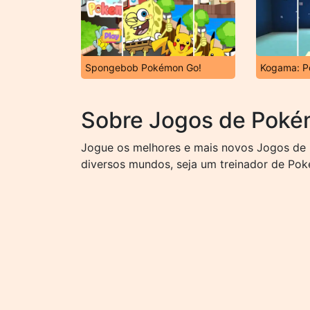
Spongebob Pokémon Go!
Kogama: 
Sobre Jogos de Pok
Jogue os melhores e mais novos Jogos de 
diversos mundos, seja um treinador de Poké