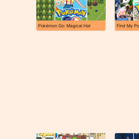
Pokémon Go: Magical Hat
Find My P