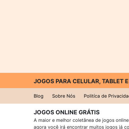
JOGOS PARA CELULAR, TABLET
Blog
Sobre Nós
Politíca de Privacid
JOGOS ONLINE GRÁTIS
A maior e melhor coletânea de jogos online 
agora você irá encontrar muitos jogos já 