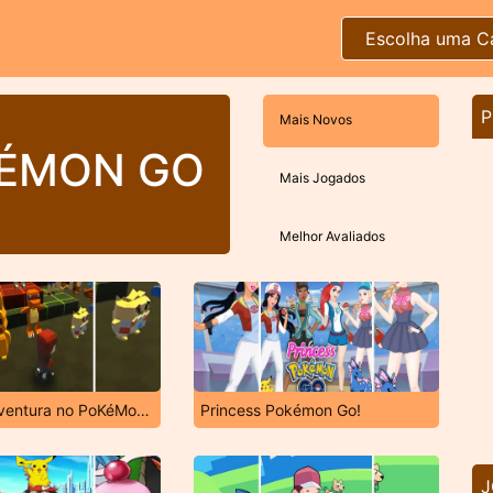
Escolha uma C
P
Mais Novos
KÉMON GO
Mais Jogados
Melhor Avaliados
Kogama: Aventura no PoKéMoN Planet
Princess Pokémon Go!
J