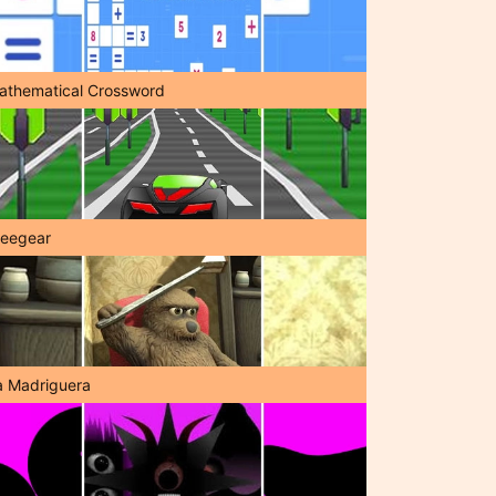
athematical Crossword
reegear
a Madriguera