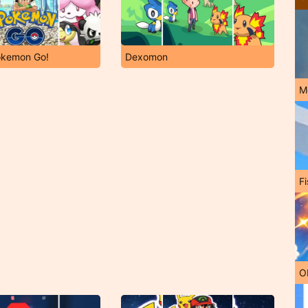
okemon Go!
Dexomon
M
Fi
O