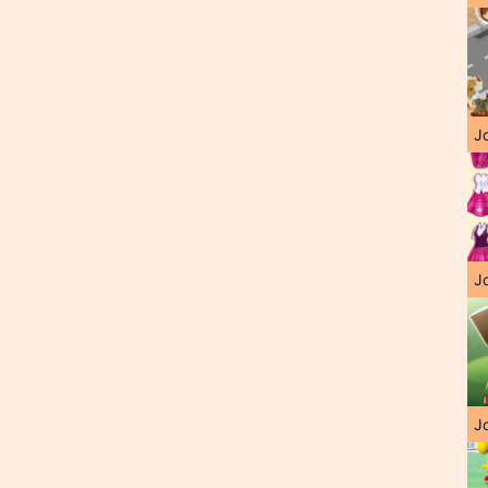
J
Jo
Jo