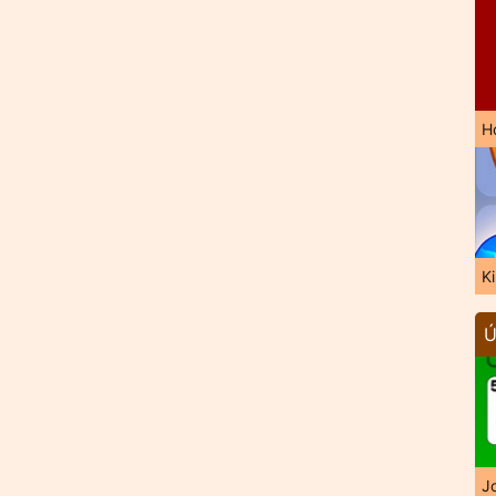
H
K
Ú
J