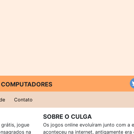
 E COMPUTADORES
ade
Contato
SOBRE O CULGA
grátis, jogue
Os jogos online evoluíram junto com a 
consagrados na
aconteceu na internet, antigamente er