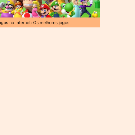
ogos na Internet: Os melhores jogos