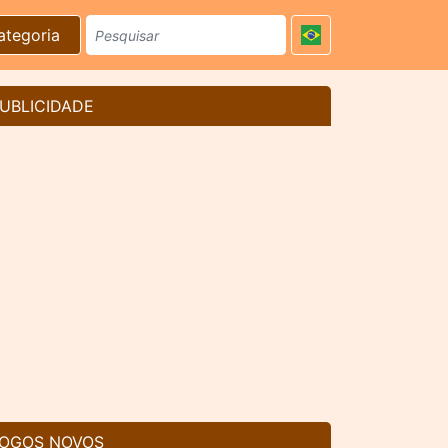
ategoria
UBLICIDADE
OGOS NOVOS