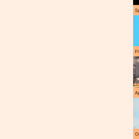
S
F
A
O