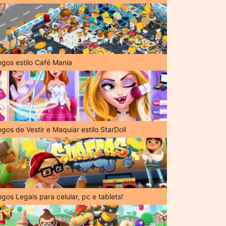
ogos estilo Café Mania
gos de Vestir e Maquiar estilo StarDoll
gos Legais para celular, pc e tablets!