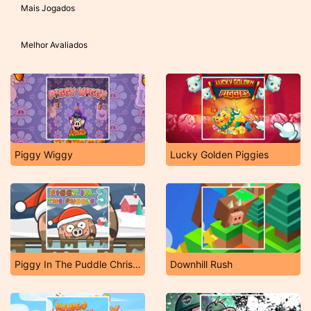
Mais Jogados
Melhor Avaliados
Piggy Wiggy
Lucky Golden Piggies
Piggy In The Puddle Christmas
Downhill Rush