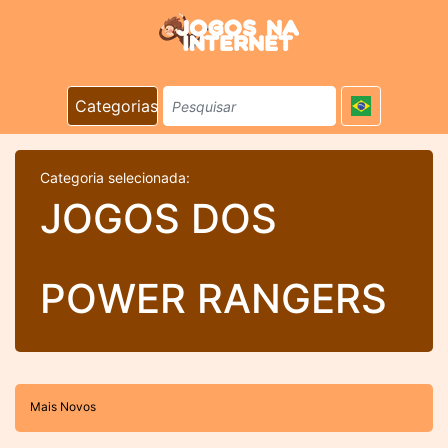
Categorias
Categoria selecionada:
JOGOS DOS
POWER RANGERS
Mais Novos