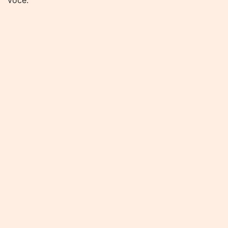
você.