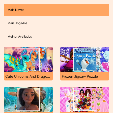
Mais Novos
Mais Jogados
Melhor Avaliados
Cute Unicorns And Dragons Puzzle
Frozen Jigsaw Puzzle