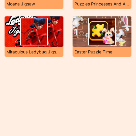
Moana Jigsaw
Puzzles Princesses And Angels New Look
Miraculous Ladybug Jigsaw
Easter Puzzle Time