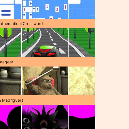
athematical Crossword
reegear
a Madriguera