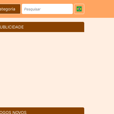
ategoria
UBLICIDADE
OGOS NOVOS