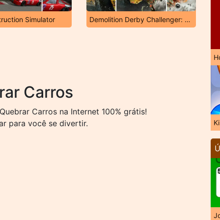
ruction Simulator
Demolition Derby Challenger: Extreme Car Racing 3D
H
rar Carros
uebrar Carros na Internet 100% grátis!
 para você se divertir.
K
Ú
J