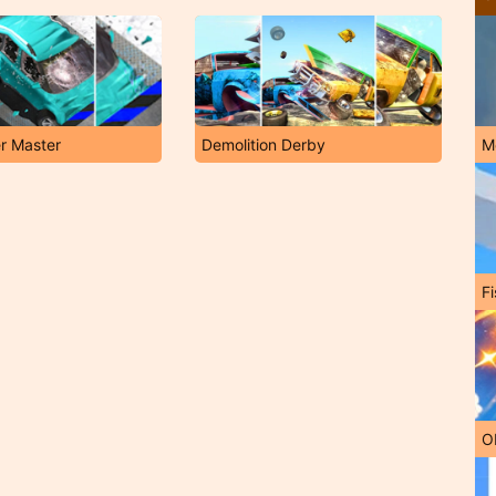
r Master
Demolition Derby
M
Fi
O