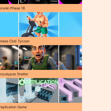
prunki Phase 16
itness Club Tycoon
pocalypse Shelter
replication Game