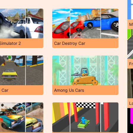
M
Simulator 2
Car Destroy Car
F
 Car
Among Us Cars
L