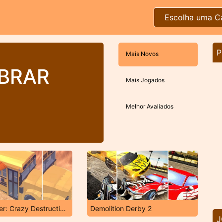
Escolha uma C
P
Mais Novos
BRAR
Mais Jogados
Melhor Avaliados
Max Crusher: Crazy Destruction and Car Crashes
Demolition Derby 2
J