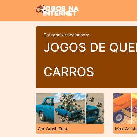
Categoria selecionada:
JOGOS DE QUE
CARROS
Car Crash Test