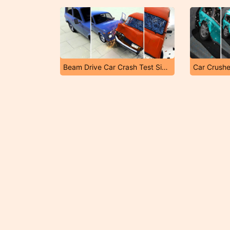
Beam Drive Car Crash Test Simulator
Car Crushe