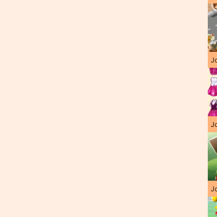
J
Jo
Jo