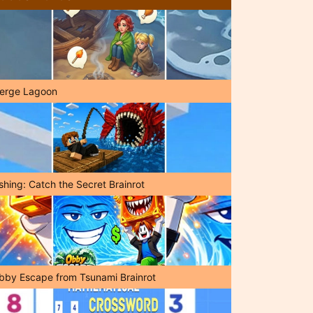
erge Lagoon
shing: Catch the Secret Brainrot
bby Escape from Tsunami Brainrot