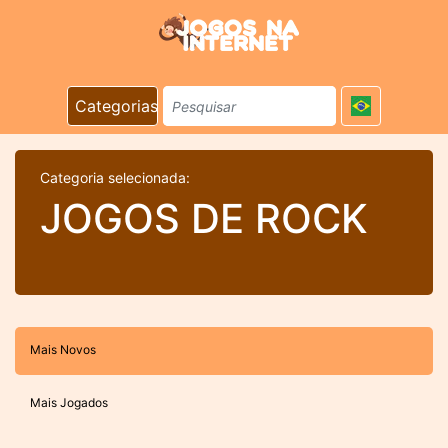
Categorias
Categoria selecionada:
JOGOS DE ROCK
Mais Novos
Mais Jogados