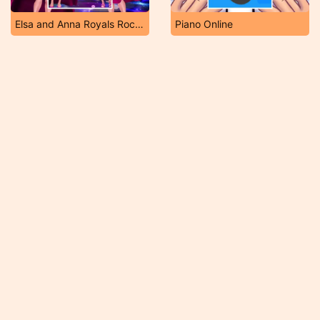
Elsa and Anna Royals Rock Dress
Piano Online