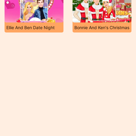
Ellie And Ben Date Night
Bonnie And Ken's Christmas