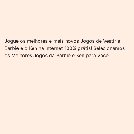
Jogue os melhores e mais novos Jogos de Vestir a
Barbie e o Ken na Internet 100% grátis! Selecionamos
os Melhores Jogos da Barbie e Ken para você.