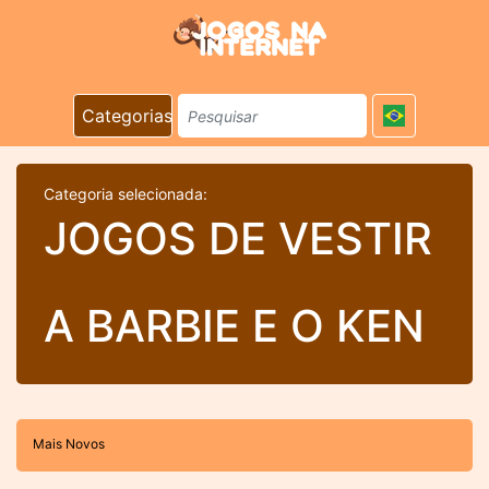
Categorias
Categoria selecionada:
JOGOS DE VESTIR
A BARBIE E O KEN
Mais Novos