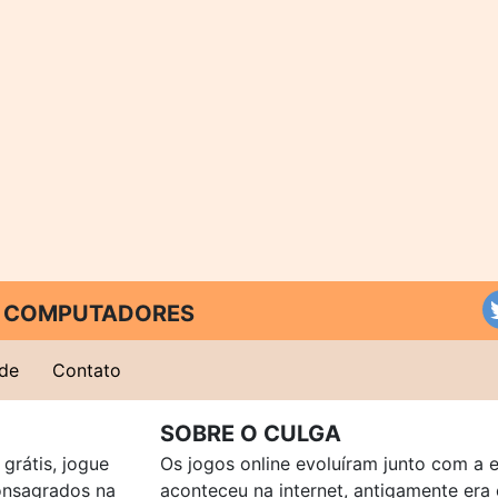
 E COMPUTADORES
ade
Contato
SOBRE O CULGA
grátis, jogue
Os jogos online evoluíram junto com a 
consagrados na
aconteceu na internet, antigamente er