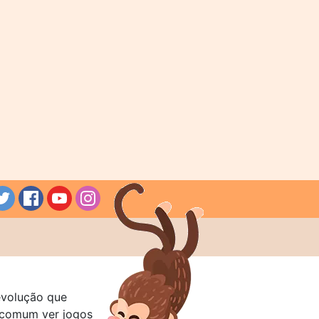
evolução que
a comum ver jogos