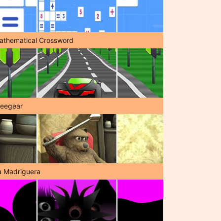
athematical Crossword
reegear
a Madriguera