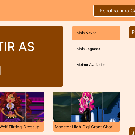
Escolha uma C
P
Mais Novos
IR AS
Mais Jogados
Melhor Avaliados
H
olf Flirting Dressup
Monster High Gigi Grant Charisma Dressup
J