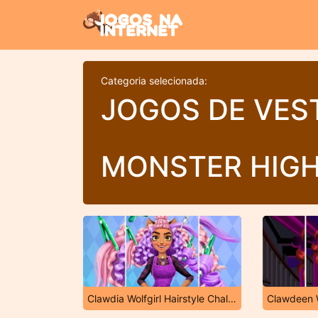
Categoria selecionada:
JOGOS DE VEST
MONSTER HIG
Clawdia Wolfgirl Hairstyle Challenge
Clawdeen W