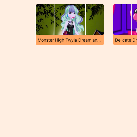
Monster High Twyla Dreamland Dressup
Delicate D