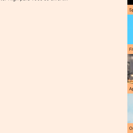
S
F
A
O