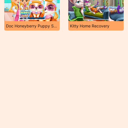
Doc Honeyberry Puppy Surgery
Kitty Home Recovery