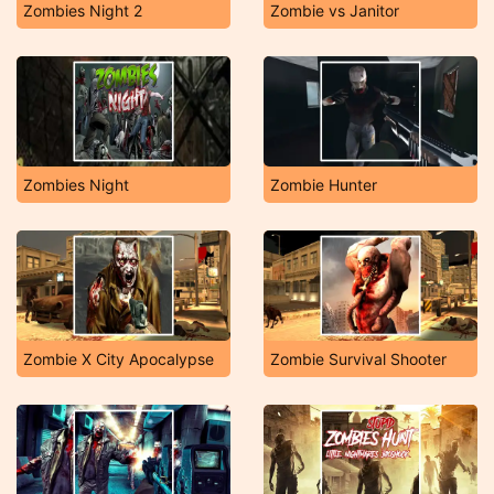
Zombies Night 2
Zombie vs Janitor
Zombies Night
Zombie Hunter
Zombie X City Apocalypse
Zombie Survival Shooter