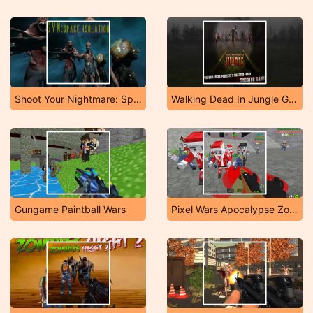
Shoot Your Nightmare: Space Isolation
Walking Dead In Jungle Game
Gungame Paintball Wars
Pixel Wars Apocalypse Zombie