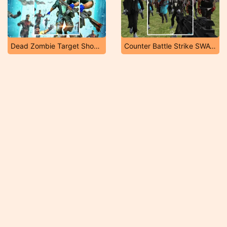
Dead Zombie Target Shooting Game
Counter Battle Strike SWAT Multiplayer