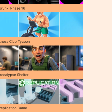
prunki Phase 16
itness Club Tycoon
pocalypse Shelter
replication Game