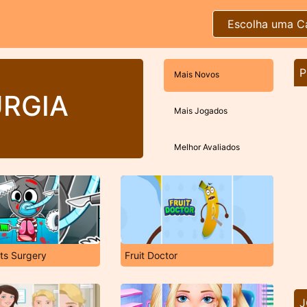
Escolha uma C
P
Mais Novos
URGIA
Mais Jogados
Melhor Avaliados
ts Surgery
Fruit Doctor
J