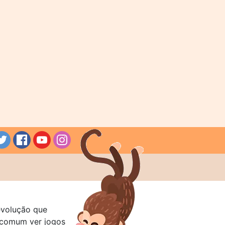
evolução que
a comum ver jogos