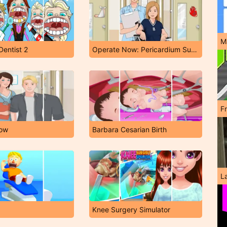
M
entist 2
Operate Now: Pericardium Surgery
F
Now
Barbara Cesarian Birth
L
Knee Surgery Simulator