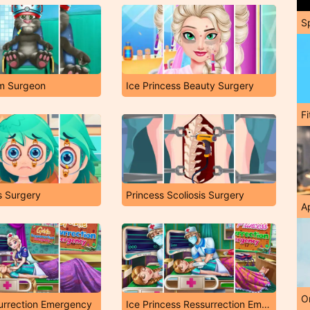
S
om Surgeon
Ice Princess Beauty Surgery
F
s Surgery
Princess Scoliosis Surgery
A
O
urrection Emergency
Ice Princess Ressurrection Emergency