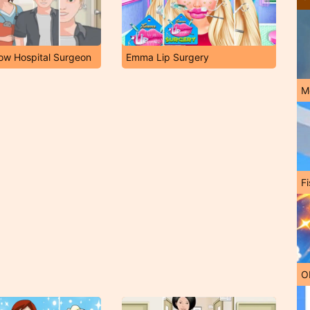
ow Hospital Surgeon
Emma Lip Surgery
M
Fi
O