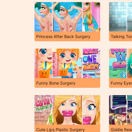
Princess After Back Surgery
Talking T
Funny Bone Surgery
Funny Eye
Cute Lips Plastic Surgery
Goldie Res