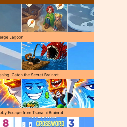
erge Lagoon
shing: Catch the Secret Brainrot
bby Escape from Tsunami Brainrot