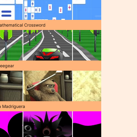
athematical Crossword
reegear
a Madriguera