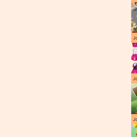
J
Jo
Jo