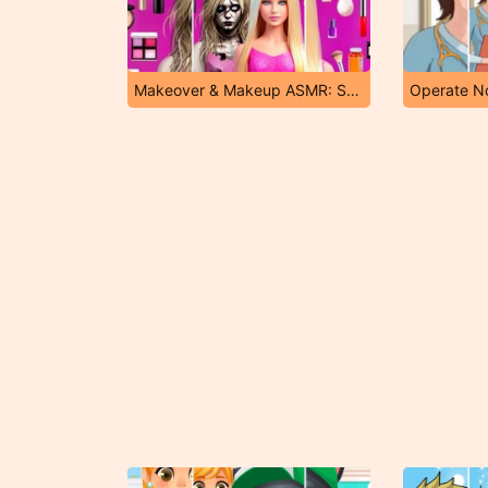
Makeover & Makeup ASMR: Salon Barbie
Operate N