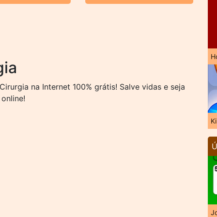
H
gia
rurgia na Internet 100% grátis! Salve vidas e seja
online!
K
Ú
J