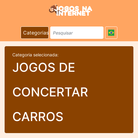
Categorias
Categoria selecionada:
JOGOS DE
CONCERTAR
CARROS