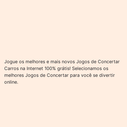
Jogue os melhores e mais novos Jogos de Concertar
Carros na Internet 100% grátis! Selecionamos os
melhores Jogos de Concertar para você se divertir
online.