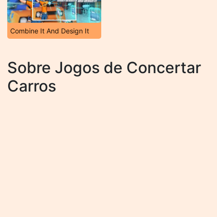
Combine It And Design It
Sobre Jogos de Concertar
Carros