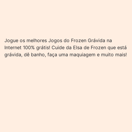
Jogue os melhores Jogos do Frozen Grávida na
Internet 100% grátis! Cuide da Elsa de Frozen que está
grávida, dê banho, faça uma maquiagem e muito mais!