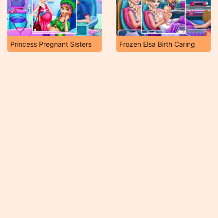
Princess Pregnant Sisters
Frozen Elsa Birth Caring