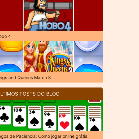
obo 4
ings and Queens Match 3
LTIMOS POSTS DO BLOG
ogos de Paciência: Como jogar online grátis