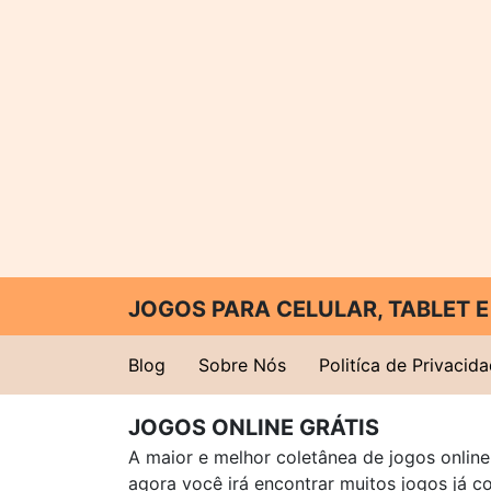
JOGOS PARA CELULAR, TABLET
Blog
Sobre Nós
Politíca de Privacid
JOGOS ONLINE GRÁTIS
A maior e melhor coletânea de jogos online 
agora você irá encontrar muitos jogos já 