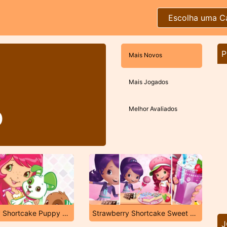
Escolha uma C
P
Mais Novos
Mais Jogados
Melhor Avaliados
O
Strawberry Shortcake Puppy Care
Strawberry Shortcake Sweet Shop
J