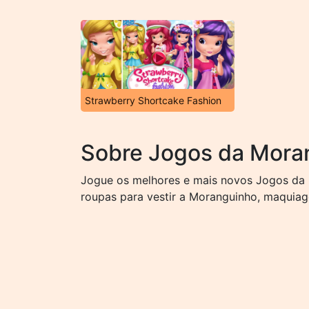
Strawberry Shortcake Fashion
Sobre Jogos da Mora
Jogue os melhores e mais novos Jogos da M
roupas para vestir a Moranguinho, maquiag