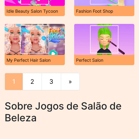
Idle Beauty Salon Tycoon
Fashion Foot Shop
My Perfect Hair Salon
Perfect Salon
1
2
3
»
Fim
Sobre Jogos de Salão de
Beleza